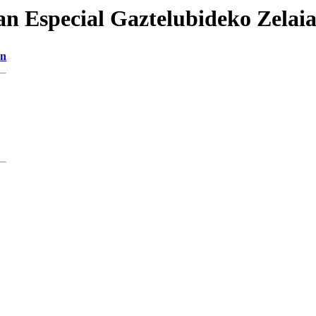
an Especial Gaztelubideko Zelai
on