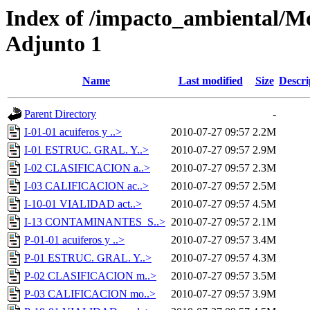
Index of /impacto_ambiental/M
Adjunto 1
Name
Last modified
Size
Descri
Parent Directory
-
I-01-01 acuiferos y ..>
2010-07-27 09:57
2.2M
I-01 ESTRUC. GRAL. Y..>
2010-07-27 09:57
2.9M
I-02 CLASIFICACION a..>
2010-07-27 09:57
2.3M
I-03 CALIFICACION ac..>
2010-07-27 09:57
2.5M
I-10-01 VIALIDAD act..>
2010-07-27 09:57
4.5M
I-13 CONTAMINANTES_S..>
2010-07-27 09:57
2.1M
P-01-01 acuiferos y ..>
2010-07-27 09:57
3.4M
P-01 ESTRUC. GRAL. Y..>
2010-07-27 09:57
4.3M
P-02 CLASIFICACION m..>
2010-07-27 09:57
3.5M
P-03 CALIFICACION mo..>
2010-07-27 09:57
3.9M