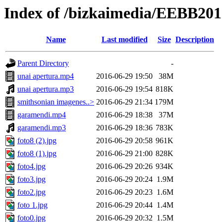
Index of /bizkaimedia/EEBB201
Name
Last modified
Size
Description
Parent Directory
-
unai apertura.mp4
2016-06-29 19:50
38M
unai apertura.mp3
2016-06-29 19:54
818K
smithsonian imagenes..>
2016-06-29 21:34
179M
garamendi.mp4
2016-06-29 18:38
37M
garamendi.mp3
2016-06-29 18:36
783K
foto8 (2).jpg
2016-06-29 20:58
961K
foto8 (1).jpg
2016-06-29 21:00
828K
foto4.jpg
2016-06-29 20:26
934K
foto3.jpg
2016-06-29 20:24
1.9M
foto2.jpg
2016-06-29 20:23
1.6M
foto 1.jpg
2016-06-29 20:44
1.4M
foto0.jpg
2016-06-29 20:32
1.5M