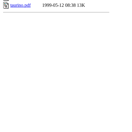
taurino.pdf
1999-05-12 08:38
13K