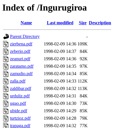
Index of /Ingurugiroa
Name
Last modified
Size
Description
Parent Directory
-
zierbena.pdf
1998-02-09 14:36
109K
zeberio.pdf
1998-02-09 14:37
84K
zeanuri.pdf
1998-02-09 14:36
92K
zaratamo.pdf
1998-02-09 14:35
97K
zamudio.pdf
1998-02-09 14:34
85K
zalla.pdf
1998-02-09 14:33
112K
zaldibar.pdf
1998-02-09 14:32
113K
urduliz.pdf
1998-02-09 14:31
84K
ugao.pdf
1998-02-09 14:30
73K
ubide.pdf
1998-02-09 14:29
85K
turtzioz.pdf
1998-02-09 14:28
79K
trapaga.pdf
1998-02-09 14:32
77K