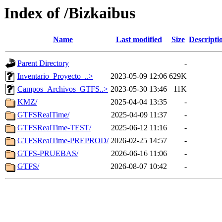
Index of /Bizkaibus
Name
Last modified
Size
Descripti
Parent Directory
-
Inventario_Proyecto_..>
2023-05-09 12:06
629K
Campos_Archivos_GTFS..>
2023-05-30 13:46
11K
KMZ/
2025-04-04 13:35
-
GTFSRealTime/
2025-04-09 11:37
-
GTFSRealTime-TEST/
2025-06-12 11:16
-
GTFSRealTime-PREPROD/
2026-02-25 14:57
-
GTFS-PRUEBAS/
2026-06-16 11:06
-
GTFS/
2026-08-07 10:42
-